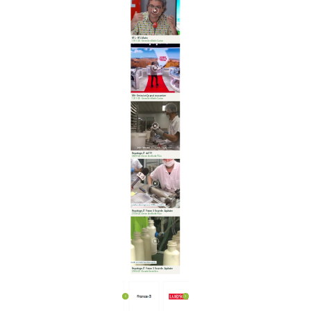
RTL - RTL Matin
19/11/25 - Green Gen Bottle Carton
M6 - Emission Ça peut vous arriver
12/11/25 - Green Gen Bottle Carton
Reportage JT de TF1
08/09/24 / Green Gen Bottle® Lin
Reportage JT France 3 Nouvelle Aquitaine
27/08/24 / Green Gen Bottle® Lin
Reportage JT France 3 Nouvelle Aquitaine
29/06/22 / Gourde Green Gen